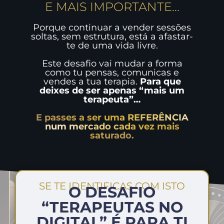
E MAIS IMPORTANTE...
Porque continuar a vender sessões
soltas, sem estrutura, está a afastar-
te de uma vida livre.
Este desafio vai mudar a forma
como tu pensas, comunicas e
vendes a tua terapia.
Para que
deixes de ser apenas “mais um
terapeuta”…
E passes a ser uma REFERÊNCIA
num mercado cada vez mais
saturado.
SE TE IDENTIFICAS COM ISTO
O DESAFIO
“TERAPEUTAS NO
DIGITAL” É PARA TI