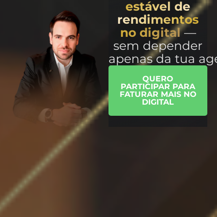
estável de
rendimentos
no digital
—
sem depender
apenas da tua a
QUERO
PARTICIPAR PARA
FATURAR MAIS NO
DIGITAL