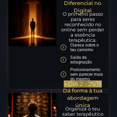
Diferencial no
Digital
O primeiro passo
para seres
reconhecido no
online sem perder
a essência
terapêutica.
Clareza sobre o
teu caminho
Saída da
estagnação
Posicionamento
sem parecer mais
do mesmo.
•
DIA 2 - 25/11
Dá forma à tua
abordagem
única
Organiza o teu
saber terapêutico