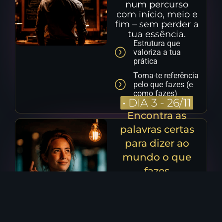
num percurso
com início, meio e
fim – sem perder a
tua essência.
Estrutura que
valoriza a tua
prática
Torna-te referência
pelo que fazes (e
como fazes)
•
DIA 3 - 26/11
Encontra as
palavras certas
para dizer ao
mundo o que
fazes
Aprende a
comunicar o teu
trabalho com
clareza, verdade e
impacto – sem