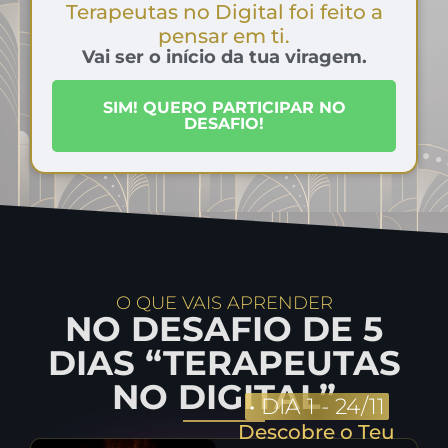
Terapeutas no Digital foi feito a
pensar em ti.
Vai ser o início da tua viragem.
SIM! QUERO PARTICIPAR NO
DESAFIO!
O QUE VAIS APRENDER
NO DESAFIO DE 5
DIAS “TERAPEUTAS
NO DIGITAL”
•
DIA 1 - 24/11
Descobre o Teu